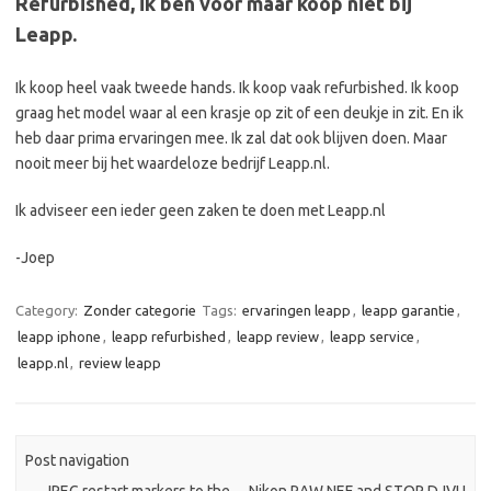
Refurbished, ik ben voor maar koop niet bij
Leapp.
Ik koop heel vaak tweede hands. Ik koop vaak refurbished. Ik koop
graag het model waar al een krasje op zit of een deukje in zit. En ik
heb daar prima ervaringen mee. Ik zal dat ook blijven doen. Maar
nooit meer bij het waardeloze bedrijf Leapp.nl.
Ik adviseer een ieder geen zaken te doen met Leapp.nl
-Joep
Category:
Zonder categorie
Tags:
ervaringen leapp
,
leapp garantie
,
leapp iphone
,
leapp refurbished
,
leapp review
,
leapp service
,
leapp.nl
,
review leapp
Post navigation