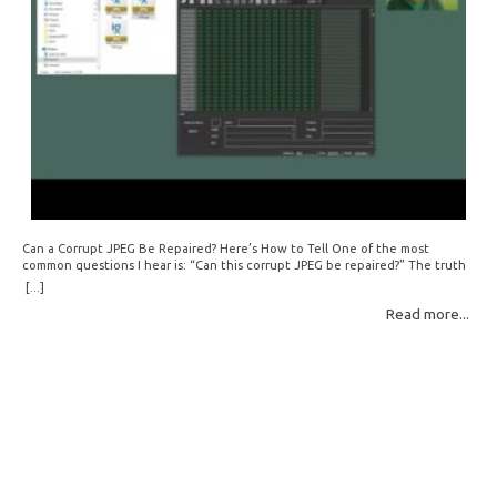
Can a Corrupt JPEG Be Repaired? Here’s How to Tell One of the most
common questions I hear is: “Can this corrupt JPEG be repaired?” The truth
is: sometimes yes, but often no. If your file is filled with meaningless data —
[...]
for example, all zeros or repeating FF bytes — there’s nothing left to…
Read more...
Read More: »