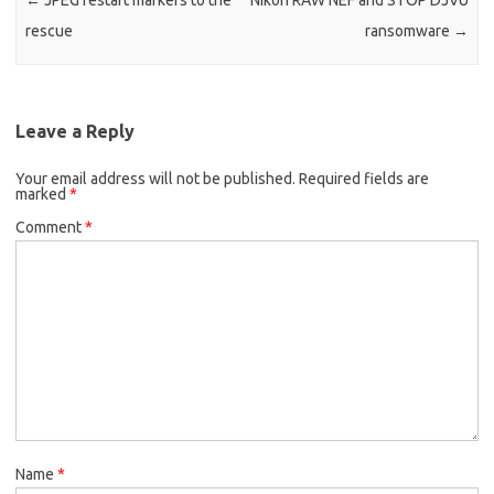
←
JPEG restart markers to the
Nikon RAW NEF and STOP DJVU
rescue
ransomware
→
Leave a Reply
Your email address will not be published.
Required fields are
marked
*
Comment
*
Name
*