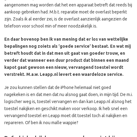
aangenomen mag worden dat het een apparaat betreft dat reeds bij
aankoop gebreken had. M.b.t. reparatie moet de overlast beperkt
zijn. Zoals ik al eerder zei, is de overlast aanzienlijk aangezien de
telefoon voor school min of meer noodzakelijk is.
En daar bovenop ben ik van mening dat er los van wettelijke
bepalingen nog zoiets als ‘goede service’ bestaat. En wat mij
betreft houdt dat in dat men uit gaat van goeder trouw, en
verder dat wanneer een duur product dat binnen een maand
kapot gaat gewoon een nieuw, vervangend toestel wordt
verstrekt. M.a.w. Leapp.nl levert een waardeloze service.
Je zou kunnen stellen dat de iPhone helemaal niet goed
nagekeken is en dat men dat nu alsnog gaat doen, in mijn tijd. De m.i.
logischer weg is, toestel vervangen en dan kan Leapp.nl alsnog het
toestel nakijken en geschikt maken voor verkoop. Ik heb snel een
vervangend toestel en Leapp moet dit toestel toch al nakijken en
repareren. Of ben ik nou malle wappie?