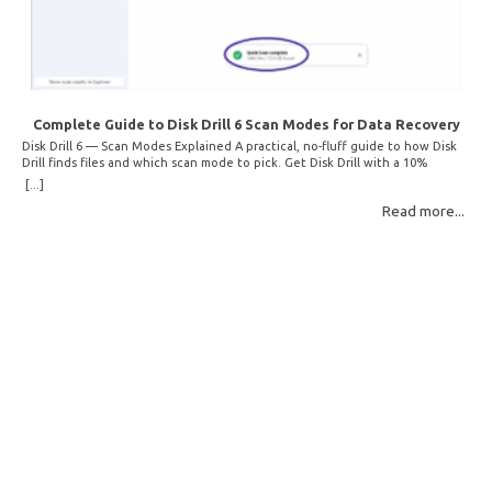
Complete Guide to Disk Drill 6 Scan Modes for Data Recovery
Disk Drill 6 — Scan Modes Explained A practical, no-fluff guide to how Disk
Drill finds files and which scan mode to pick. Get Disk Drill with a 10%
discount! How Disk Drill finds lost files Disk Drill uses two fundamentally
[...]
different detection methods. Understanding them helps you pick the right
Read more...
scan mode and saves… Read More: Complete Guide to Disk Drill 6 Scan
Modes for Data… »