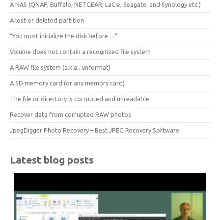
A NAS (QNAP, Buffalo, NETGEAR, LaCie, Seagate, and Synology etc.)
A lost or deleted partition
“You must initialize the disk before …”
Volume does not contain a recognized file system
A RAW file system (a.k.a., unformat)
A SD memory card (or any memory card)
The file or directory is corrupted and unreadable
Recover data from corrupted RAW photos
JpegDigger Photo Recovery – Best JPEG Recovery Software
Latest blog posts