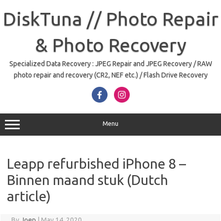
Skip
to
DiskTuna // Photo Repair
content
& Photo Recovery
Specialized Data Recovery : JPEG Repair and JPEG Recovery / RAW
photo repair and recovery (CR2, NEF etc.) / Flash Drive Recovery
Menu
Leapp refurbished iPhone 8 –
Binnen maand stuk (Dutch
article)
By
Joep
|
May 14, 2020